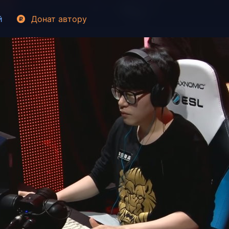
й
Донат
автору