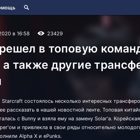
омощь
.2020 в 16:58
23429
ерешел в топовую команд
 а также другие транс
и
в Starcraft состоялось несколько интересных трансфер
е рассказать в нашей новостной ленте. Топовая китай
талась с Bunny и взяла ему на замену Solar'а. Корейска
per'ом и привлекла в свои ряды относительно молодого
лнили Alpha X и ePunks.