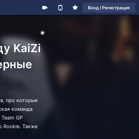
Вход / Регистрация
у KaiZi
ферные
ов, про которые
ская команда
я Team GP
 Rookie. Также