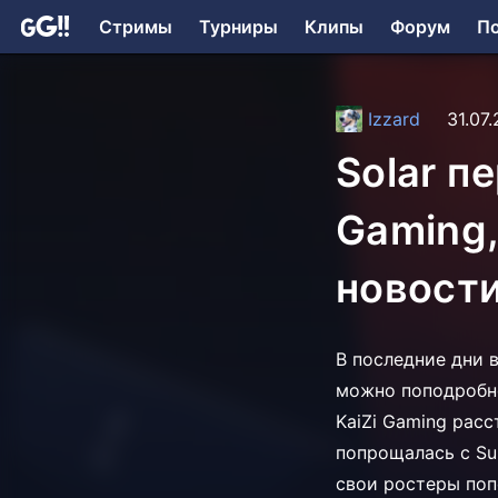
Стримы
Турниры
Клипы
Форум
П
Izzard
31.07
Solar п
Gaming,
новост
В последние дни 
можно поподробне
KaiZi Gaming расс
попрощалась с Su
свои ростеры попо