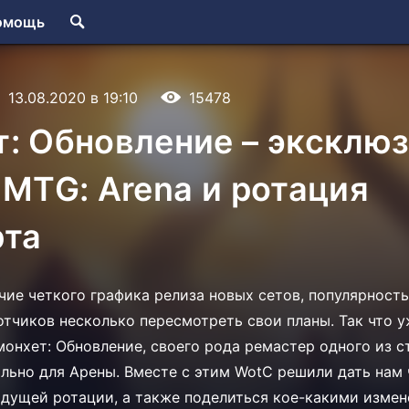
омощь
13.08.2020 в 19:10
15478
т: Обновление – эксклю
 MTG: Arena и ротация
рта
чие четкого графика релиза новых сетов, популярность
отчиков несколько пересмотреть свои планы. Так что у
монхет: Обновление, своего рода ремастер одного из с
льно для Арены. Вместе с этим WotC решили дать нам
дущей ротации, а также поделиться кое-какими измен