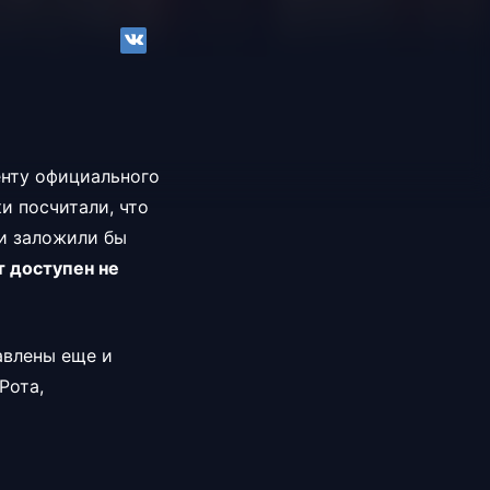
енту официального
и посчитали, что
и заложили бы
т доступен не
авлены еще и
Рота,