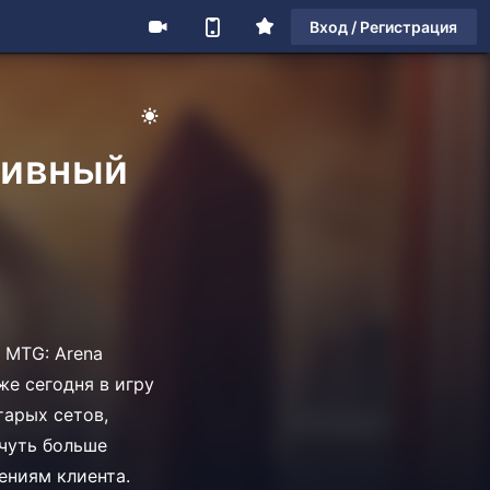
Вход / Регистрация
зивный
 MTG: Arena
же сегодня в игру
тарых сетов,
 чуть больше
ениям клиента.