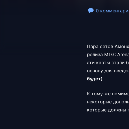
0 комментари
Пара сетов Амонх
релиза MTG: Arena
эти карты стали 
основу для введе
будет
).
К тому же помимо
некоторые дополн
которые должны 