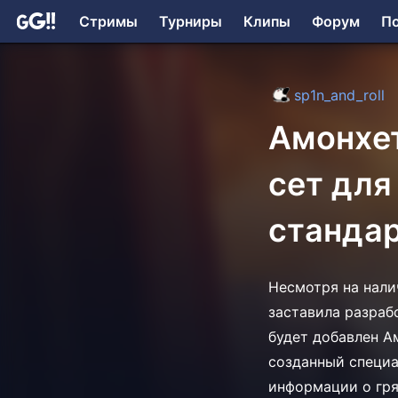
Стримы
Турниры
Клипы
Форум
П
sp1n_and_roll
Амонхе
сет для
станда
Несмотря на нали
заставила разраб
будет добавлен А
созданный специа
информации о гря