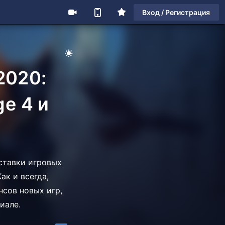
Вход / Регистрация
2020:
e 4 и
ставки игровых
ак и всегда,
сов новых игр,
иале.