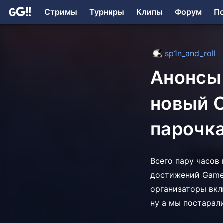
Стримы
Турниры
Клипы
Форум
П
sp1n_and_roll
Анонсы
новый C
парочк
Всего пару часов
достижений Games
организаторы вкл
ну а мы постарал