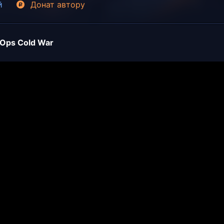
й
Донат
автору
k Ops Cold War