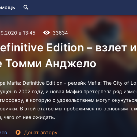
омощь
09.2020 в 13:45
33634
efinitive Edition – взлет и
е Томми Анджело
 Mafia: Definitive Edition – ремейк Mafia: The City of Lo
ущен в 2002 году, и новая Мафия претерпела ряд изме
тмосферу, в которую с удовольствием могут окунуться
 новички. В этой статье мы пробежимся по основным п
 чего от нее ожидать.
иев
Донат
автору