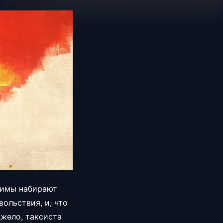
жимы набирают
ольствия, и, что
джело, таксиста