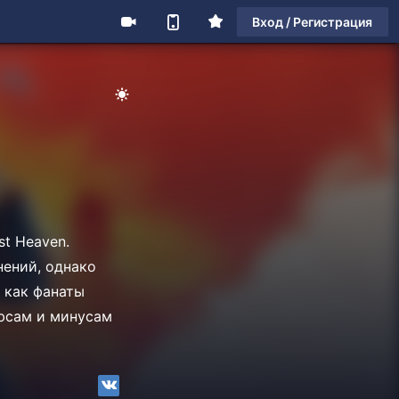
Вход / Регистрация
st Heaven.
нений, однако
 как фанаты
люсам и минусам