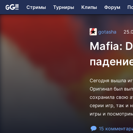
Стримы
Турниры
Клипы
Форум
П
gotasha
25.
Mafia: D
падени
Сегодня вышла игра
Оригинал был вып
сохранила свою а
серии игр, так и
игры и посмотрим,
15 комментар