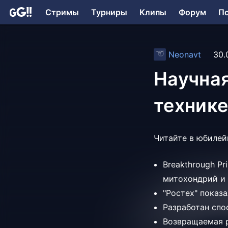
Стримы
Турниры
Клипы
Форум
П
Neonavt
30.
Научная
технике
Читайте в юбилей
Breakthrough P
митохондрий и
"Ростех" показ
Разработан спо
Возвращаемая р