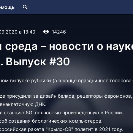
омощь
09.2020 в 13:40
14246
 среда – новости о наук
. Выпуск #30
ном выпуске рубрики (а в конце праздничное голосова
rize присудили за дизайн белков, рецепторы феромонов
 внеклеточную ДНК.
ал станцию 5G, полностью произведенную в России.
соб создания биологических компьютеров.
оссийская ракета "Крыло-СВ" полетит в 2021 году.