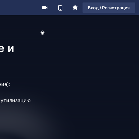
Вход / Регистрация
е и
ние):
, утилизацию