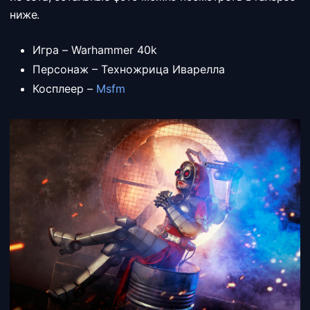
ниже.
Игра – Warhammer 40k
Персонаж – Техножрица Иварелла
Косплеер –
Msfm