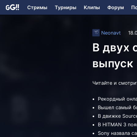
Стримы
Турниры
Клипы
Форум
П
Neonavt
18.
В двух 
выпуск 
Читайте и смотри
Рекордный онлай
Вышел самый бо
В движке Sourc
В HITMAN 3 поя
Sony назвала с