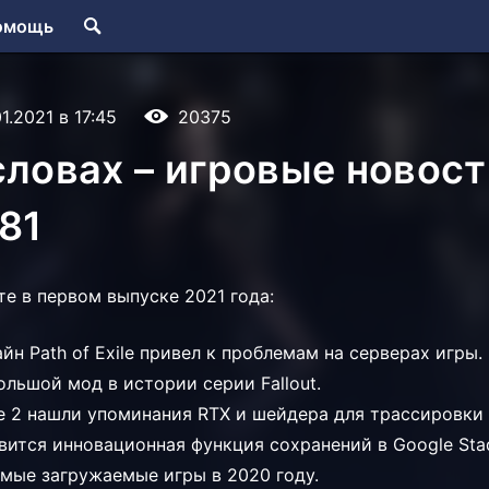
омощь
01.2021 в 17:45
20375
словах – игровые новост
81
те в первом выпуске 2021 года:
н Path of Exile привел к проблемам на серверах игры.
льшой мод в истории серии Fallout.
e 2 нашли упоминания RTX и шейдера для трассировки 
вится инновационная функция сохранений в Google Stad
амые загружаемые игры в 2020 году.