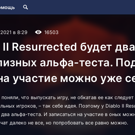
омощь
.2021 в 8:29
16503
 II Resurrected будет дв
изных альфа-теста. По
на участие можно уже с
d поняли, что выпускать игру, не обкатав ее как следует
ьных игроков, – так себе идея. Поэтому у Diablo II Res
 два альфа-теста. И записаться на участие в оных мож
чат далеко не все, но попробовать все равно можно.