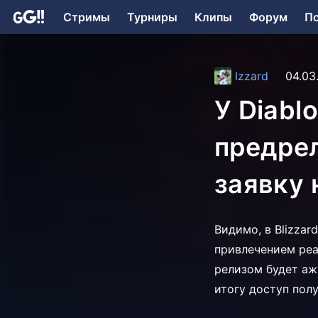
Стримы
Турниры
Клипы
Форум
П
Izzard
04.03
У Diablo
предрел
заявку 
Видимо, в Blizzar
привлечением реал
релизом будет аж
итогу доступ полу