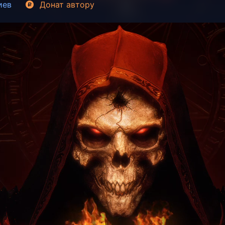
иев
Донат
автору