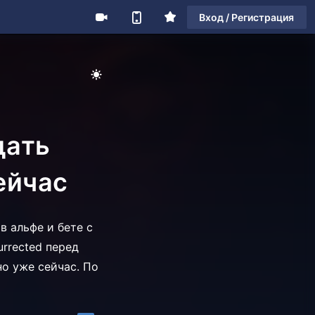
Вход / Регистрация
а
дать
ейчас
 в альфе и бете с
urrected перед
но уже сейчас. По