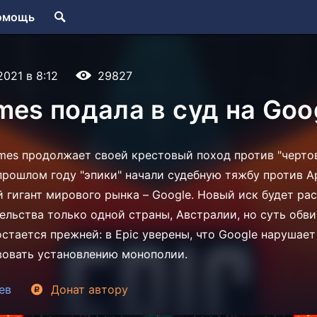
омощь
2021 в 8:12
29827
mes подала в суд на Goo
mes продолжает своей крестовый поход против "черто
прошлом году "эпики" начали судебную тяжбу против Ap
й гигант мирового рынка – Google. Новый иск будет ра
ельства только одной страны, Австралии, но суть обви
остается прежней: в Epic уверены, что Google нарушает
вовать установлению монополии.
ев
Донат
автору