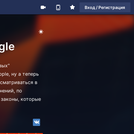
Вход / Регистрация
gle
вых"
ple, ну а теперь
ссматриваться в
нений, по
 законы, которые