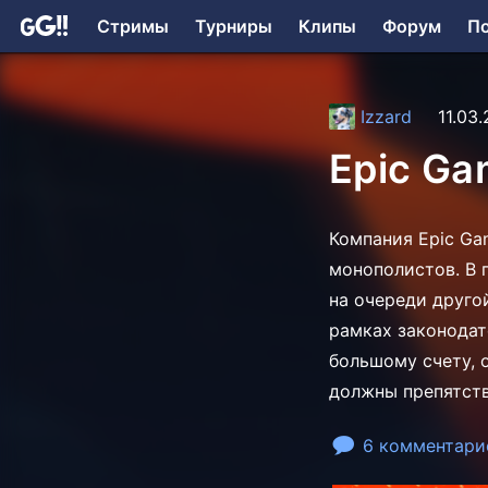
Стримы
Турниры
Клипы
Форум
П
Izzard
11.03.
Epic Ga
Компания Epic Ga
монополистов. В 
на очереди друго
рамках законодат
большому счету, 
должны препятст
6 комментари