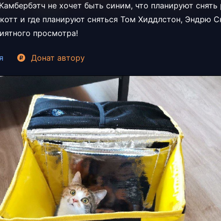
Камбербэтч не хочет быть синим, что планируют снят
котт и где планируют сняться Том Хиддлстон, Эндрю С
риятного просмотра!
я
Донат
автору