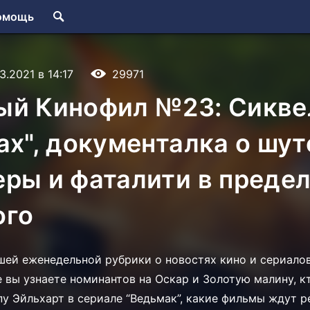
омощь
3.2021 в 14:17
29971
ый Кинофил №23: Сикве
ах", документалка о шут
ры и фаталити в преде
ого
ей еженедельной рубрики о новостях кино и сериалов
 вы узнаете номинантов на Оскар и Золотую малину, к
у Эйльхарт в сериале “Ведьмак”, какие фильмы ждут р