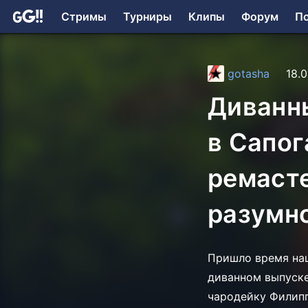
Стримы
Турниры
Клипы
Форум
П
gotasha
18.0
Диванн
в Сапог
ремасте
разумн
Пришло время наш
диванном выпуске
чародейку Филипп