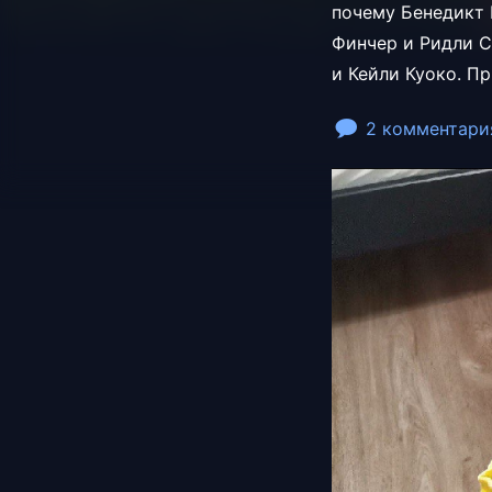
почему Бенедикт 
Финчер и Ридли С
и Кейли Куоко. П
2 комментари