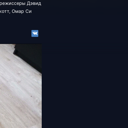
ь режиссеры Дэвид
котт, Омар Си