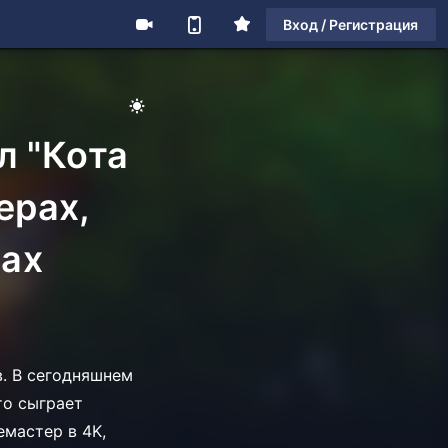
Вход / Регистрация
л "Кота
ерах,
лах
. В сегодняшнем
то сыграет
емастер в 4K,