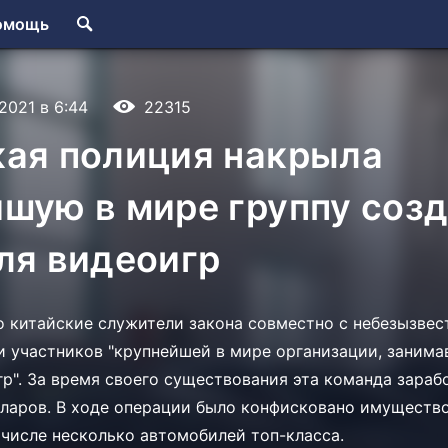
омощь
.2021 в 6:44
22315
кая полиция накрыла
шую в мире группу соз
ля видеоигр
о китайские служители закона совместно с небезызве
и участников "крупнейшей в мире организации, заним
гр". За время своего существования эта команда зара
ларов. В ходе операции было конфисковано имущество
 числе несколько автомобилей топ-класса.