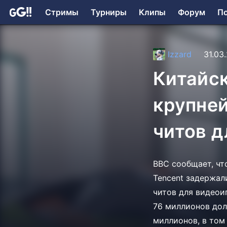
Стримы
Турниры
Клипы
Форум
П
Izzard
31.03
Китайс
крупней
читов д
BBC сообщает, чт
Tencent задержал
читов для видеои
76 миллионов дол
миллионов, в том