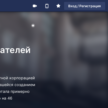
Вход / Регистрация
дателей
стной корпорацией
авшейся созданием
ботала примерно
 на 46