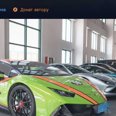
иев
Донат
автору