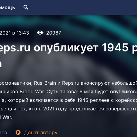
омощь
.2021 в 13:43
20967
eps.ru опубликует 1945 
а
осмонавтики, Rus_Brain и Reps.ru анонсируют небольшо
нников Brood War. Суть такова: 9 мая будет опублико
'а, который включается в себя 1945 реплеев с корейск
ье для тех, кто в 2021 году продолжается совершенств
 War.
иев
Донат
автору