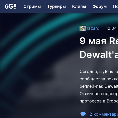
Стримы
Турниры
Клипы
Форум
П
Izzard
12.04
9 мая R
Dewalt'
Сегодня, в День к
сообщества покло
реплей-пак Dewalt
Отличное подспор
протоссов в Brood
12 комментар