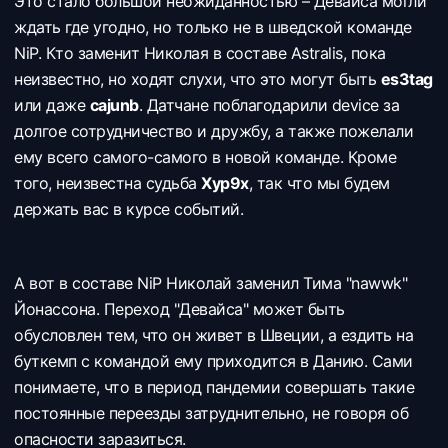
Это стало большой неожиданностью – Девайса могли
ждать где угодно, но только не в шведской команде
NiP. Кто заменит Николая в составе Astralis, пока
неизвестно, но ходят слухи, что это могут быть
es3tag
или даже
cajunb
. Датчане поблагодарили device за
долгое сотрудничество и дружбу, а также пожелали
ему всего самого-самого в новой команде. Кроме
того, неизвестна судьба
Xyp9x
, так что мы будем
держать вас в курсе событий.
А вот в составе NiP Николай заменил Тима "nawwk"
Йонассона. Переход "Девайса" может быть
обусловлен тем, что он живет в Швеции, а ездить на
буткемп с командой ему приходится в Данию. Сами
понимаете, что в период пандемии совершать такие
постоянные переезды затруднительно, не говоря об
опасности заразиться.