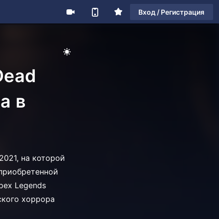
Вход / Регистрация
Dead
а в
2021, на которой
оприобретенной
Apex Legends
еского хоррора