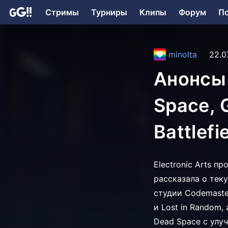
Стримы
Турниры
Клипы
Форум
П
minolta
22.0
Анонсы 
Space, 
Battlefi
Electronic Arts п
рассказала о тек
студии Codemaster
и Lost in Random
Dead Space с улу