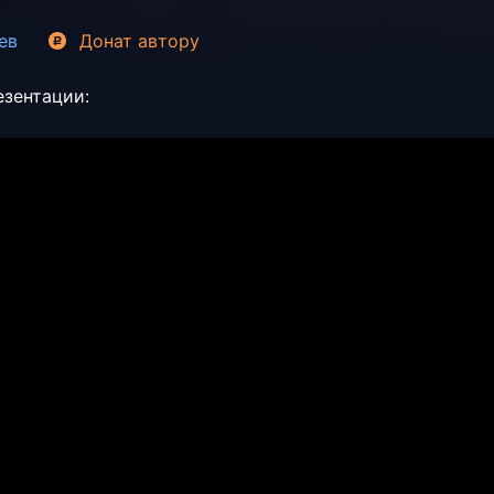
ев
Донат
автору
езентации: