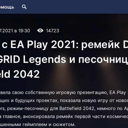
омощь
7.2021 в 19:30
14723
c EA Play 2021: ремейк 
GRID Legends и песочниц
eld 2042
ровела свою собственную игровую презентацию, EA Play 
ущих и будущих проектах, показала новую игру от нов
s, режим-песочницу для Battlefield 2042, немного по 
, а главное, анонсировала ремейк первой части космич
чшенными геймплеем и сюжетом.