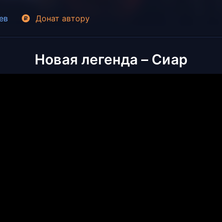
ев
Донат
автору
Новая легенда – Сиар