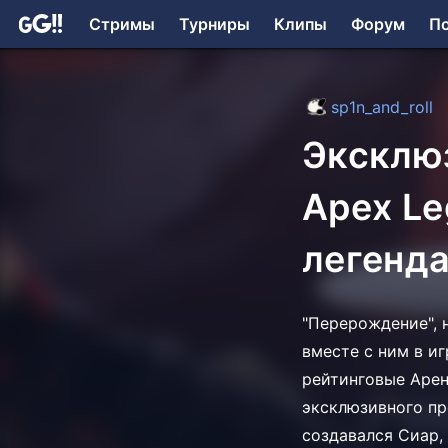
Стримы
Турниры
Клипы
Форум
П
sp1n_and_roll
Эксклю
Apex Le
легенда
"Перерождение", н
вместе с ним в иг
рейтинговые Арен
эксклюзивного пр
создавался Сиар, 