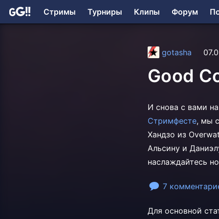
Стримы
Турниры
Клипы
Форум
П
gotasha
07.0
Good Co
И cнова с вами н
Стримфесте
, мы 
Хандзо из Overwat
Альсину и Даниэл
наслаждайтесь но
7 комментари
Для основной ста