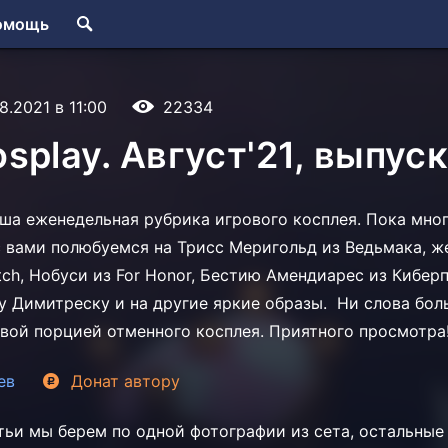
омощь
8.2021 в 11:00
22334
splay. Август'21, выпуск
аша еженедельная рубрика игрового косплея. Пока мног
с вами полюбуемся на Трисс Меригольд из Ведьмака, 
ch, Нобуси из For Honor, Бестию Амендиарес из Киберп
у Димитреску и на другие яркие образы. Ни слова бол
вой порцией отменного косплея. Приятного просмотр
ев
Донат
автору
тьи мы берем по одной фотографии из сета, остальны