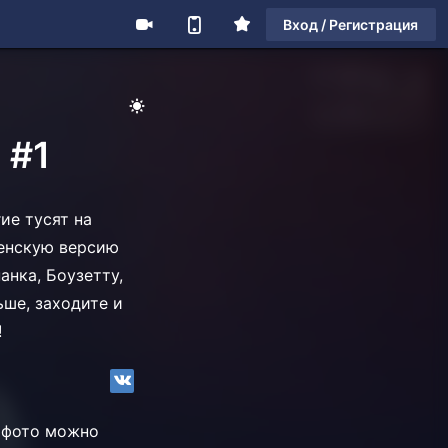
Вход / Регистрация
 #1
ие тусят на
женскую версию
анка, Боузетту,
ьше, заходите и
а!
е фото можно