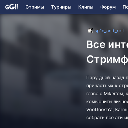
Стримы
Турниры
Клипы
Форум
П
sp1n_and_roll
Все ин
Стримф
Пару дней назад 
причастных к стр
главе с Miker'ом
комьюнити личносте
VooDoosh'a, Karmi
собрать все эти 