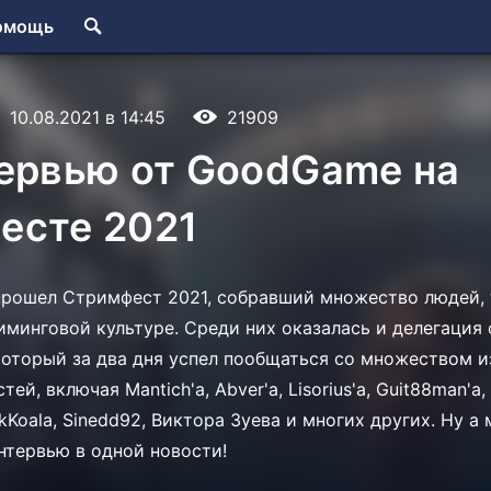
омощь
10.08.2021 в 14:45
21909
тервью от GoodGame на
есте 2021
прошел Стримфест 2021, собравший множество людей, 
иминговой культуре. Среди них оказалась и делегация
, который за два дня успел пообщаться со множеством и
й, включая Mantich'a, Abver'a, Lisorius'a, Guit88man'a,
kKoala, Sinedd92, Виктора Зуева и многих других. Ну а
интервью в одной новости!