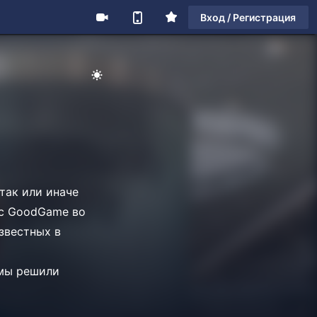
Вход / Регистрация
так или иначе
 с GoodGame во
звестных в
 мы решили