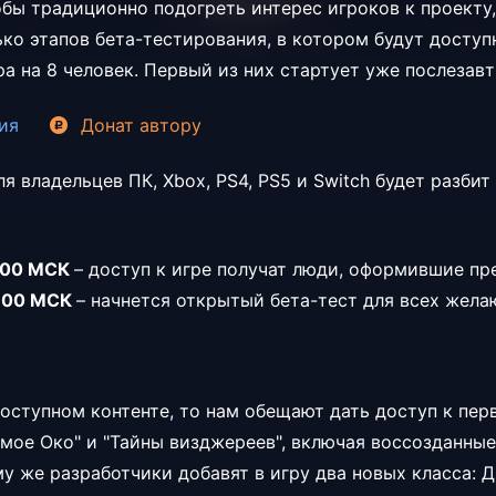
обы традиционно подогреть интерес игроков к проекту,
ько этапов бета-тестирования, в котором будут доступн
ра на 8 человек. Первый из них стартует уже послезавт
ия
Донат
автору
ля владельцев ПК, Xbox, PS4, PS5 и Switch будет разбит
0:00 МСК
– доступ к игре получат люди, оформившие пр
0:00 МСК
– начнется открытый бета-тест для всех жела
доступном контенте, то нам обещают дать доступ к пе
мое Око" и "Тайны визджереев", включая воссозданные
му же разработчики добавят в игру два новых класса: 