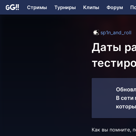
Стримы
Турниры
Клипы
Форум
П
sp1n_and_roll
Даты ра
тестиро
Обновл
В сети
которы
Как вы помните, 