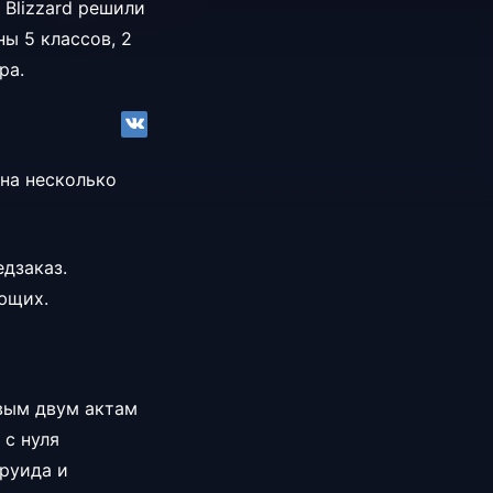
 Blizzard решили
ы 5 классов, 2
ра.
 на несколько
едзаказ.
ющих.
рвым двум актам
 с нуля
Друида и