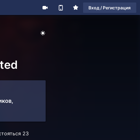
Вход / Регистрация
cted
иков,
стояться 23