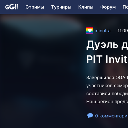
Стримы
Турниры
Клипы
Форум
П
minolta
11.0
Дуэль д
PIT Invi
Завершился OGA D
участников семеро
составили победит
Наш регион предст
0 комментари