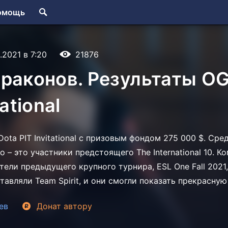
омощь
9.2021 в 7:20
21876
раконов. Результаты OG
tational
ota PIT Invitational с призовым фондом 275 000 $. Сре
 – это участники предстоящего The International 10. 
ели предыдущего крупного турнира, ESL One Fall 2021, 
авляли Team Spirit, и они смогли показать прекрасную
ев
Донат
автору