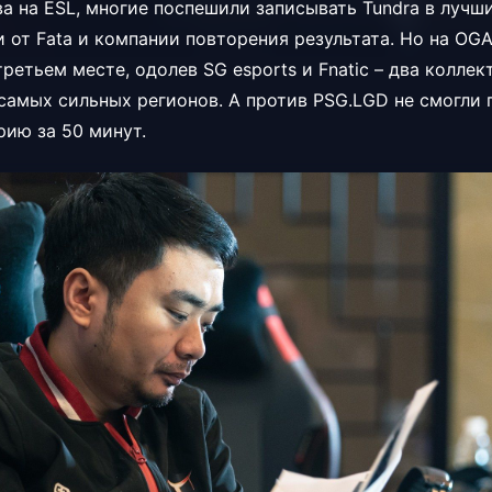
а на ESL, многие поспешили записывать Tundra в лучш
 от Fata и компании повторения результата. Но на OGA 
ретьем месте, одолев SG esports и Fnatic – два коллек
самых сильных регионов. А против PSG.LGD не смогли
рию за 50 минут.