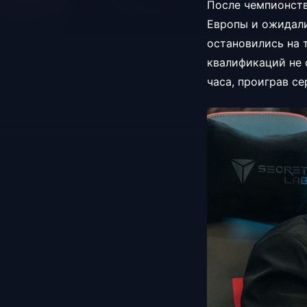
После чемпионств
Европы и ожидали
остановились на т
квалификаций не 
часа, проиграв се