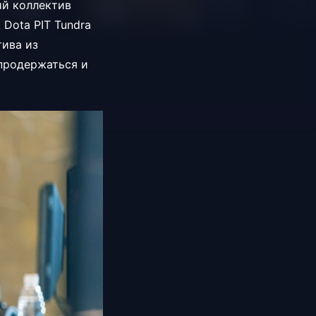
ий коллектив
Dota PIT Tundra
тива из
 продержаться и