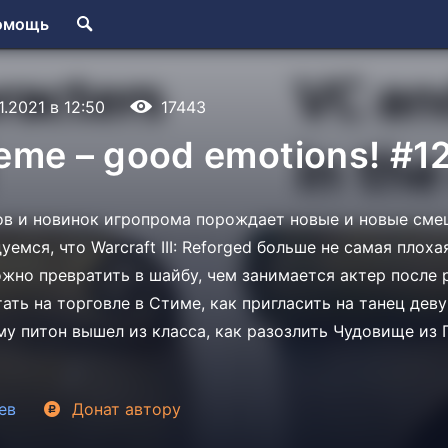
омощь
11.2021 в 12:50
17443
me – good emotions! #1
в и новинок игропрома порождает новые и новые сме
емся, что Warcraft III: Reforged больше не самая плоха
ожно превратить в шайбу, чем занимается актер после 
ать на торговле в Стиме, как пригласить на танец де
ему питон вышел из класса, как разозлить Чудовище из 
ев
Донат
автору