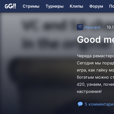
Стримы
Турниры
Клипы
Форум
П
Neonavt
19.
Good me
Череда ремастеро
Сегодня мы пораду
игра, как гайку м
богатым можно ст
d20, узнаем, поч
настроения!
5 комментари