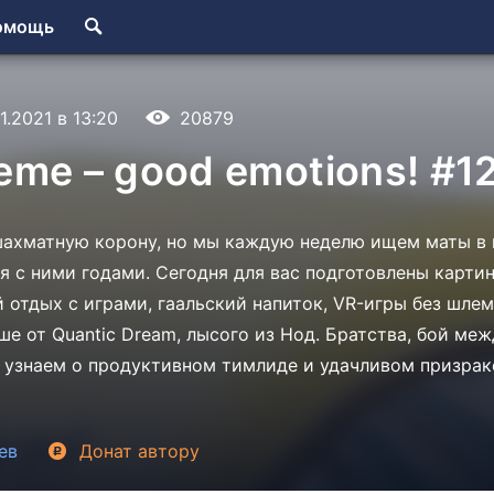
омощь
11.2021 в 13:20
20879
me – good emotions! #1
шахматную корону, но мы каждую неделю ищем маты в 
я с ними годами. Сегодня для вас подготовлены карти
й отдых с играми, гаальский напиток, VR-игры без шлем
ше от Quantic Dream, лысого из Нод. Братства, бой ме
 узнаем о продуктивном тимлиде и удачливом призрак
ев
Донат
автору