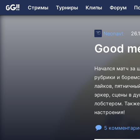
Стримы
Турниры
Клипы
Форум
П
Neonavt
26.
Good me
Начался матч за 
рубрики и боремс
лайков, пятничны
эркер, сцены в ду
лобстером. Также
настроения!
5 комментари