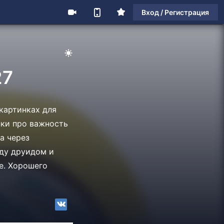
Вход / Регистрация
27
картинках для
нки про важность
а через
жду друидом и
е. Хорошего