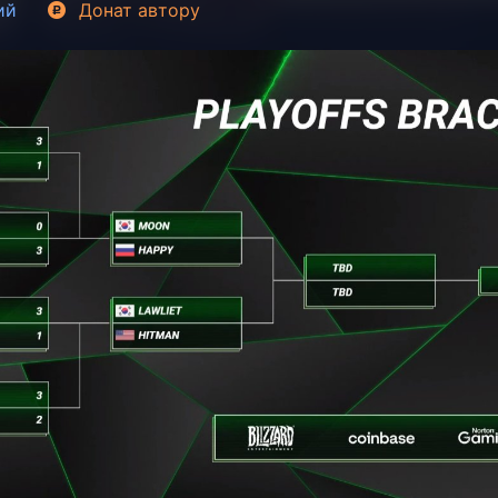
ий
Донат
автору