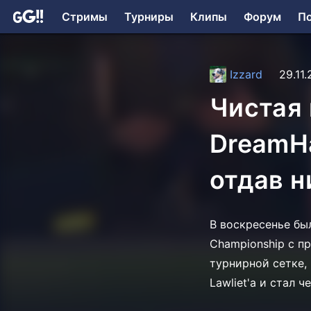
Стримы
Турниры
Клипы
Форум
П
Izzard
29.11.
Чистая 
DreamH
отдав н
В воскресенье бы
Championship с п
турнирной сетке,
Lawliet'а и стал 