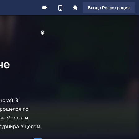
Вход / Регистрация
не
craft 3
прошелся по
ов Moon'а и
турнира в целом.