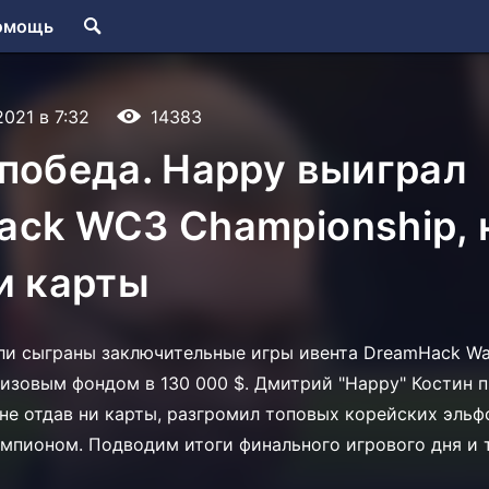
омощь
2021 в 7:32
14383
победа. Happy выиграл
ack WC3 Championship, 
и карты
ли сыграны заключительные игры ивента DreamHack War
ризовым фондом в 130 000 $. Дмитрий "Happy" Костин 
 не отдав ни карты, разгромил топовых корейских эльф
чемпионом. Подводим итоги финального игрового дня и 