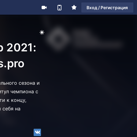
Вход / Регистрация
 2021:
s.pro
льного сезона и
итул чемпиона с
ти к концу,
и себя на