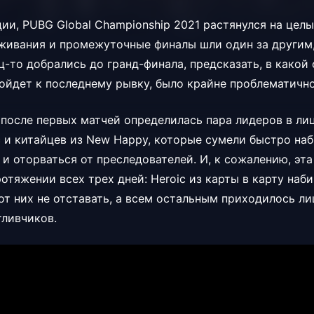
ии, PUBG Global Championship 2021 растянулся на целы
ивания и промежуточные финалы шли один за другим, 
ц-то добрались до гранд-финала, предсказать, в какой
ойдет к последнему рывку, было крайне проблематично
 после первых матчей определилась пара лидеров в ли
c и китайцев из New Happy, которые сумели быстро на
 и оторваться от преследователей. И, к сожалению, эт
отяжении всех трех дней: Heroic из карты в карту наб
от них не отставать, а всем остальным приходилось л
тливчиков.