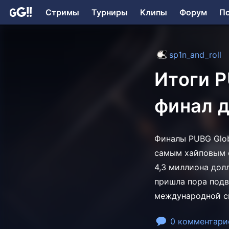
Стримы
Турниры
Клипы
Форум
П
sp1n_and_roll
Итоги P
финал д
Финалы PUBG Glob
самым хайповым с
4,3 миллиона долл
пришла пора подво
международной с
0 комментари