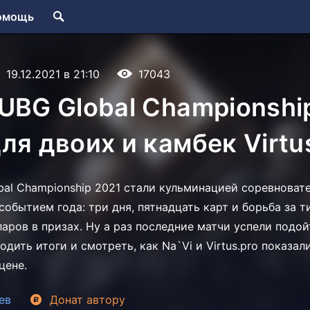
омощь
19.12.2021 в 21:10
17043
UBG Global Championship
ля двоих и камбек Virtu
al Championship 2021 стали кульминацией соревновате
обытием года: три дня, пятнадцать карт и борьба за т
аров в призах. Ну а раз последние матчи успели подой
дить итоги и смотреть, как Na`Vi и Virtus.pro показал
цене.
ев
Донат
автору