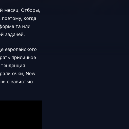
й месяц. Отборы,
поэтому, когда
 форме та или
й задачей.
це европейского
брать приличное
а тенденция
ирали очки, New
ишь с завистью