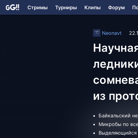
Стримы
Турниры
Клипы
Форум
П
Neonavt
22.
Научна
ледники
сомнева
из прот
Байкальский не
Микробы по все
Выделяющийся п