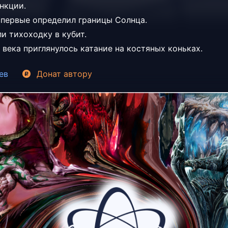
нкции.
впервые определил границы Солнца.
и тихоходку в кубит.
 века приглянулось катание на костяных коньках.
ев
Донат
автору