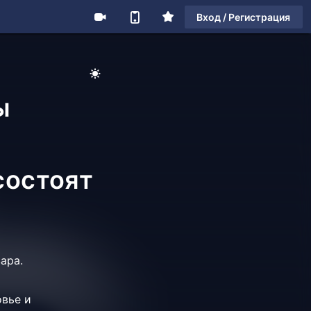
Вход / Регистрация
ы
состоят
ара.
вье и