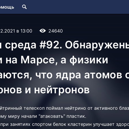
омощь
12.2021 в 13:00
24640
я среда #92. Обнаружен
 на Марсе, а физики
ются, что ядра атомов 
онов и нейтронов
йтринный телескоп поймал нейтрино от активного блаз
му миру начали "атаковать" пластик.
ри занятиях спортом белок кластерин улучшает здоро