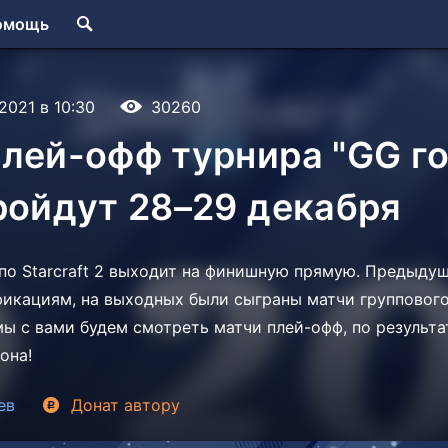
омощь
.2021 в 10:30
30260
лей-офф турнира "GG г
ройдут 28–29 декабря
по Starcraft 2 выходит на финишную прямую. Предыду
икациям, на выходных были сыграны матчи группового 
мы с вами будем смотреть матчи плей-офф, по результ
она!
ев
Донат
автору