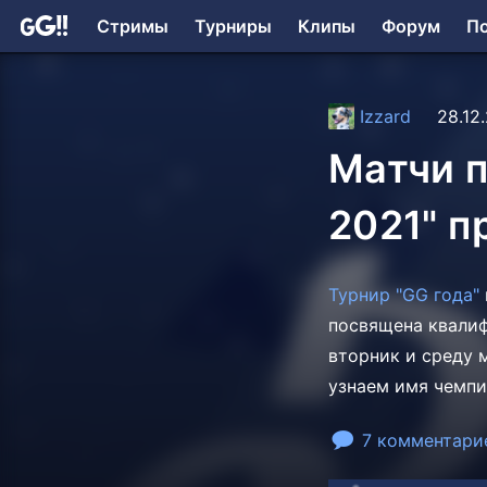
Стримы
Турниры
Клипы
Форум
П
Izzard
28.12
Матчи п
2021" п
Турнир "GG года"
посвящена квалиф
вторник и среду 
узнаем имя чемпи
7 комментари