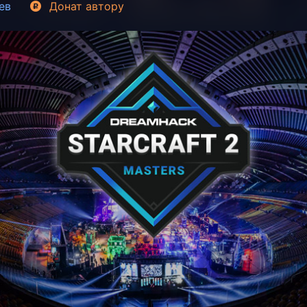
ев
Донат
автору