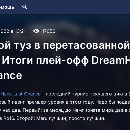
омощь
2022 в 13:21
17050
й туз в перетасованно
 Итоги плей-офф Dream
ance
Hack Last Chance
– последний турнир текущего цикла E
рвый ивент премьер-уровня в этом году. Надо бы подве
у нас два. Первый: за месяц до Чемпионата мира даже
в Ro16. Второй: Maru лучший, просто лучший.