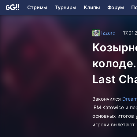
Стримы
Турниры
Клипы
Форум
П
Izzard
17.01.
Козырно
колоде.
Last Ch
Закончился
Dream
IEM Katowice и пе
основных итогов 
игроки вылетают 