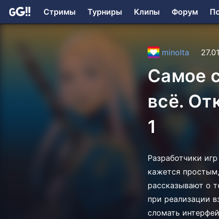
Стримы
Турниры
Клипы
Форум
П
minolta
27.0
Самое с
всё. От
1
Разработчики игр
кажется простым,
рассказывают о т
при реализации в
сломать интерфей