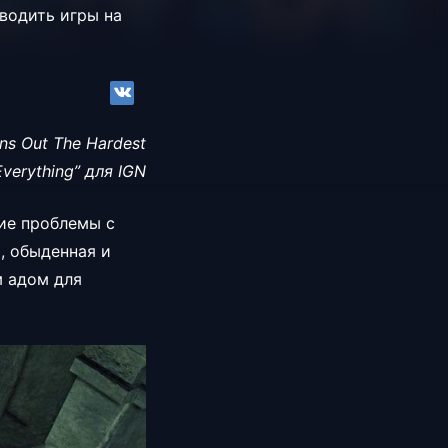
водить игры на
ns Out The Hardest
Everything” для IGN
кие проблемы с
, обыденная и
м адом для