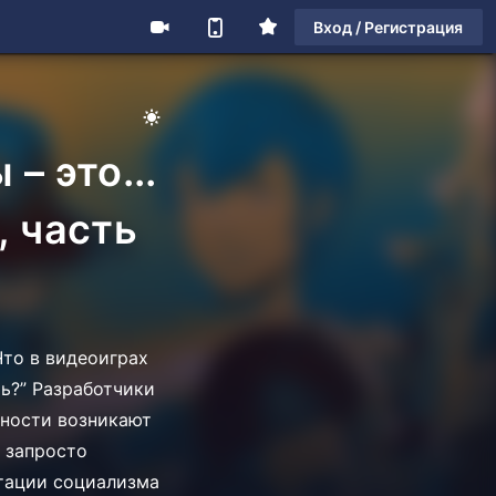
Вход / Регистрация
– это...
, часть
Что в видеоиграх
ь?” Разработчики
жности возникают
 запросто
итации социализма