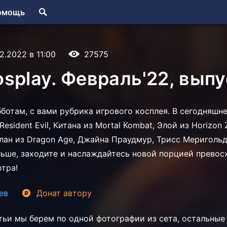
омощь
2.2022 в 11:00
27575
splay. Февраль'22, выпу
бботам, с вами рубрика игрового косплея. В сегодняшн
esident Evil, Китана из Mortal Kombat, Элой из Horizon 
лан из Dragon Age, Джайна Праудмур, Трисс Меригольд
льше, заходите и наслаждайтесь новой порцией превос
отра!
ев
Донат
автору
тьи мы берем по одной фотографии из сета, остальны