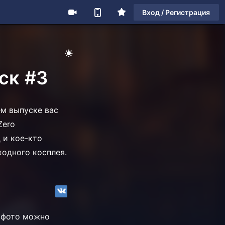
Вход / Регистрация
ск #3
ем выпуске вас
Zero
 и кое-кто
ходного косплея.
е фото можно