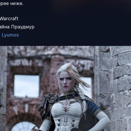
ерее ниже.
Warcraft
айна Праудмур
a Lyumos