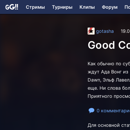
Стримы
Турниры
Клипы
Форум
П
gotasha
19.0
Good Co
Как обычно по су
ждут Ада Вонг из R
Dawn, Эльф Лавел
еще. Ни слова бо
Приятного просм
0 комментари
Для основной ста