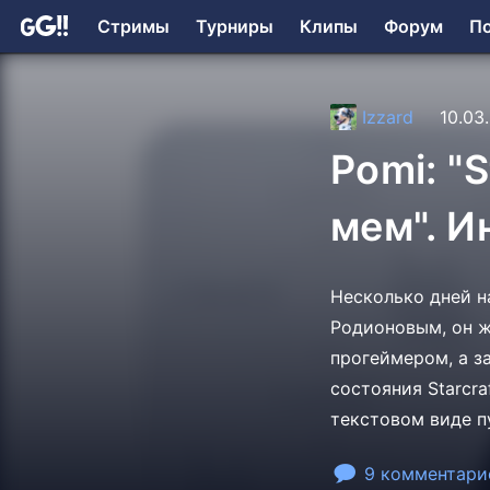
Стримы
Турниры
Клипы
Форум
П
Izzard
10.03
Pomi: "
мем". 
Несколько дней н
Родионовым, он же
прогеймером, а з
состояния Starcra
текстовом виде п
9 комментари