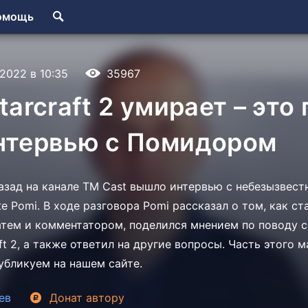
омощь
.2022 в 10:35
35967
Starcraft 2 умирает – это
Интервью с Помидором
азад на канале TM Cast вышло интервью с небезызвес
 Pomi. В ходе разговора Pomi рассказал о том, как ст
атем и комментатором, поделился мнением по поводу 
ft 2, а также ответил на другие вопросы. Часть этого 
убликуем на нашем сайте.
ев
Донат
автору