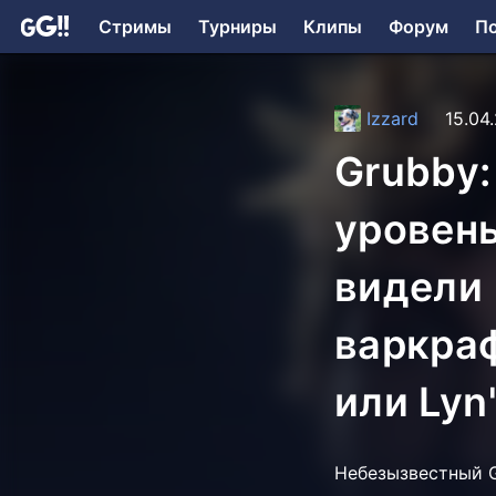
Стримы
Турниры
Клипы
Форум
П
Izzard
15.04
Grubby:
уровень
видели
варкраф
или Lyn
Небезызвестный G