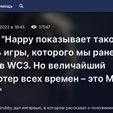
омощь
.2022 в 16:45
17547
 "Happy показывает так
 игры, которого мы ран
 в WC3. Но величайший
тер всех времен – это 
"
rubby дал интервью, в котором рассказал о положении 