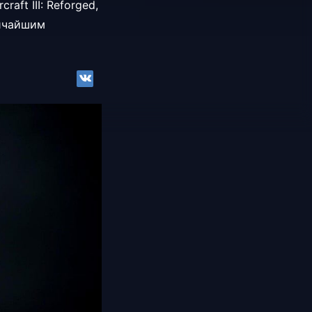
aft III: Reforged,
личайшим