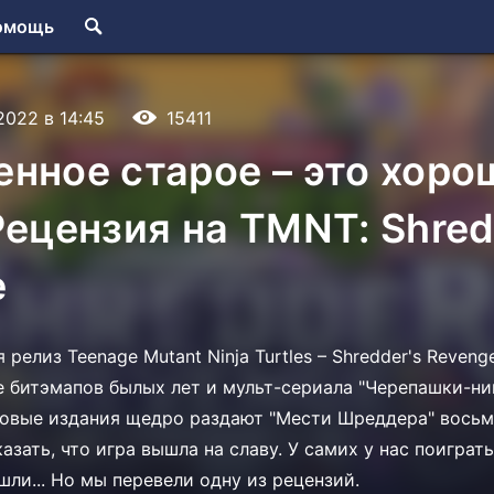
омощь
.2022 в 14:45
15411
нное старое – это хоро
Рецензия на TMNT: Shred
e
 релиз Teenage Mutant Ninja Turtles – Shredder's Reveng
е битэмапов былых лет и мульт-сериала "Черепашки-нин
овые издания щедро раздают "Мести Шреддера" восьме
зать, что игра вышла на славу. У самих у нас поиграть
ли... Но мы перевели одну из рецензий.