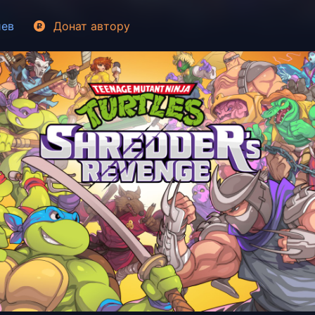
иев
Донат
автору