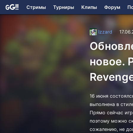
Стримы
Турниры
Клипы
Форум
П
Izzard
17.06
Обновле
новое. 
Reveng
16 июня состоялся
выполнена в стил
Прямо сейчас игр
поэтому можно ска
сожалению, не дош