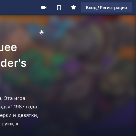
Вход / Регистрация
шее
der's
e. Эта игра
дзя" 1987 года.
рки и девятки,
 руки, к