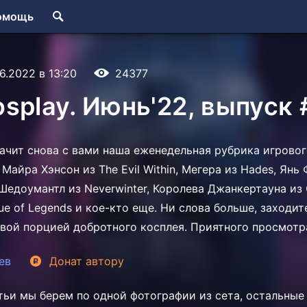
омощь
6.2022 в 13:20
24377
splay. Июнь'22, выпуск 
начит снова с вами наша еженедельная рубрика игровог
Майра Хэнсон из The Evil Within, Мегера из Hades, Янь 
 Шедоумантл из Neverwinter, Королева Джанкертауна из
ue of Legends и кое-кто еще. Ни слова больше, заходит
вой порцией добротного косплея. Приятного просмот
ев
Донат
автору
тьи мы берем по одной фотографии из сета, остальны