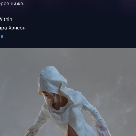
ерее ниже.
Within
йра Хэнсон
de