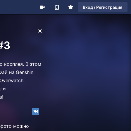
Вход / Регистрация
#3
о косплея. В этом
Фэй из Genshin
 Overwatch
е и
ра!
е фото можно