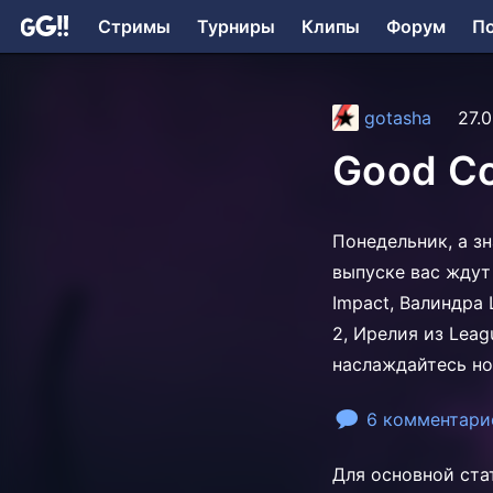
Стримы
Турниры
Клипы
Форум
П
gotasha
27.0
Good Co
Понедельник, а з
выпуске вас ждут 
Impact, Валиндра
2, Ирелия из Leag
наслаждайтесь но
6 комментари
Для основной ста