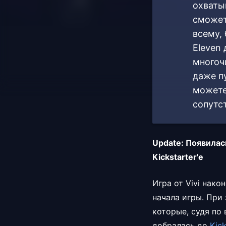
охваты
сможет
всему,
Eleven
многоч
даже пу
можете
сопутс
Update: Появилас
Kickstarter'e
Игра от Vivi нако
начала игры. При
которые, судя по 
добралась до
Kick