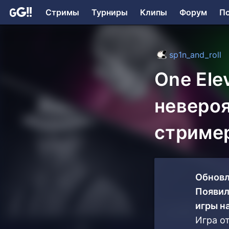
Стримы
Турниры
Клипы
Форум
П
sp1n_and_roll
One Ele
невероя
стриме
Обновл
Появил
игры на
Игра о