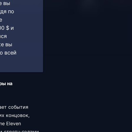
е вы
дя по
e
00 $ и
лся
же вы
о всей
ры на
ает события
их концовок,
ne Eleven
и стретч-голами,