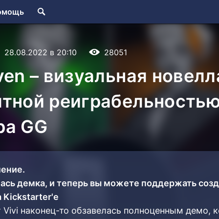
омощь
28.08.2022 в 20:10
28051
ven – визуальная новелл
тной реиграбельностью 
ра GG
ение.
ась демка, и теперь вы можете поддержать соз
 Kickstarter'e
т Vivi наконец-то обзавелась полноценным демо, 