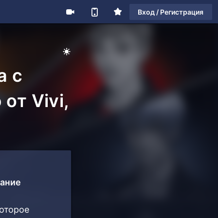
Вход / Регистрация
а с
от Vivi,
дание
которое