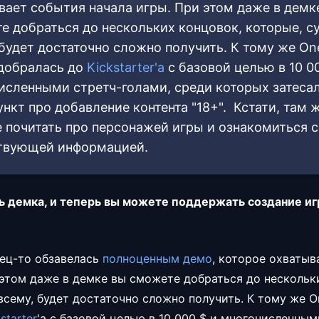
вает события начала игры. При этом даже в демк
е добраться до нескольких концовок, которые, су
 будет достаточно сложно получить. К тому же On
 добралась до
Kickstarter'a
с базовой целью в 10 0
исленными стретч-голами, среди которых затеса
нкт про добавление контента "18+". Кстати, там 
 почитать про персонажей игры и ознакомиться с
твующей информацией.
ь демка, и теперь вы можете поддержать создание иг
нец-то обзавелась
полноценным демо
, которое охватыв
 этом даже в демке вы сможете добраться до нескольк
всему, будет достаточно сложно получить. К тому же O
starter
'a с базовой целью в 10 000 $ и многочисленным