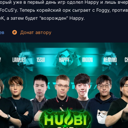
оторый уже в первый день игр одолел Happy и лишь вче
FoCuS'у. Теперь корейский орк сыграет с Foggy, проти
K, а затем будет "возрожден" Happy.
ев
Донат
автору