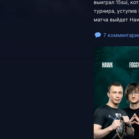
выиграл 15sui, к
турнира, уступив 
матча выйдет Haw
7 комментари