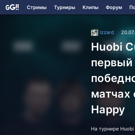
Стримы
Турниры
Клипы
Форум
П
Izzard
20.07
Huobi C
первый 
победно
матчах 
Happy
На турнире Huobi