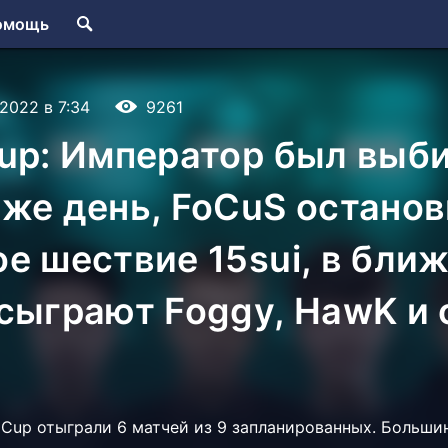
омощь
.2022 в 7:34
9261
up: Император был выби
же день, FoCuS остано
е шествие 15sui, в бли
сыграют Foggy, HawK и 
 Cup отыграли 6 матчей из 9 запланированных. Больши