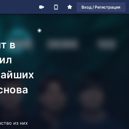
Вход / Регистрация
т в
вил
жайших
снова
нство из них