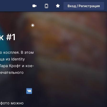
Вход / Регистрация
к #1
о косплея. В этом
а из Identity
Лара Крофт и кое-
мечательного
е фото можно