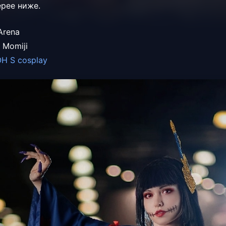
ерее ниже.
Arena
 Momiji
Н S cosplay