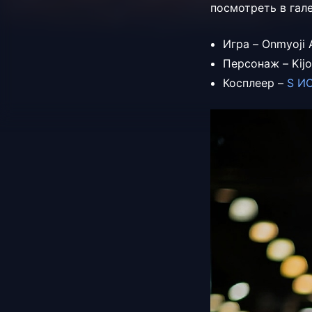
посмотреть в гал
Игра – Onmyoji 
Персонаж – Kijo
Косплеер –
S ИО