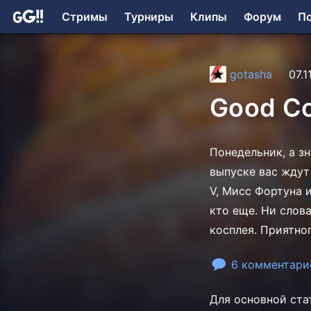
Стримы
Турниры
Клипы
Форум
П
gotasha
07.1
Good Co
Понедельник, а з
выпуске вас ждут 
V, Мисс Фортуна и
кто еще. Ни слов
косплея. Приятно
6 комментари
Для основной ста