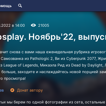
омощь
1.2022 в 14:00
21005
splay. Ноябрь'22, выпус
начит снова с вами наша еженедельная рубрика игровог
Самозванка из Pathologic 2, Ви из Cyberpunk 2077, Жриц
з League of Legends, Микаэла Рид из Dead by Daylight, 
а больше, заходите и наслаждайтесь новой порцией за
го просмотра!
ев
Донат
автору
тьи мы берем по одной фотографии из сета, остальны