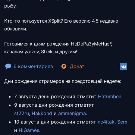
рыбу.
Кто-то пользуется XSplit? Его версию 4.5 недавно
обновили.
Готовимся к дням рождения HeDoPa3yMeHue*,
каналам yarzev, Sheik. и другим!
6 комментариев
Донат
Дни рождения стримеров на предстоящей неделе:
7 августа день рождения отметит
Hatumbea
.
9 августа дни рождения отметят
st22ru
,
Hakkond
и
ammenigma
.
10 августа дни рождения отметят
ne4itak
,
Serx
и
HiGames
.