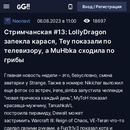
Вход / Регистрация
Neonavt
06.08.2023 в 11:00
18697
Стримчанская #13: LollyDragon
запекла карася, Tey показали по
телевизору, а MuHbka сходила по
грибы
Главная новость недели – это, безусловно, смена
аватарки у Strange. Также в номере: Nikichar выложил
еще фоток со встреч, irene_simba запустила челлендж
"новая прическа каждый день", MyToH показал
красавца-мужчину, TanushkaVL
построила пирамиду, Dewalt может
застримить Warcraft III: Reign of Chaos, VE-Teran что-то
сделал своими руками, а Fug1t1v3 показал кота и