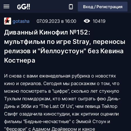
Вход / Регистрация
gotasha
07.09.2023 в 16:00
10419
Диванный Кинофил №152:
мультфильм по игре Stray, переносы
релизов и "Йеллоустоун" без Кевина
Костнера
И снова с вами еженедельная рубрика о новостях
кино и сериалов. Сегодня мы расскажем о том, что
можно посмотреть в "цифре", сколько лет стукнуло
Тухлым помидоркам, кто может сыграть фею Динь-
Динь и Эбби из “The Last Of Us”, чем певица Тейлор
Свифт озадачила киностудии, как критики оценили
фильмы "Бедные-несчастные" с Эммой Стоун и
“Феррари” с Адамом Драйвером и какое