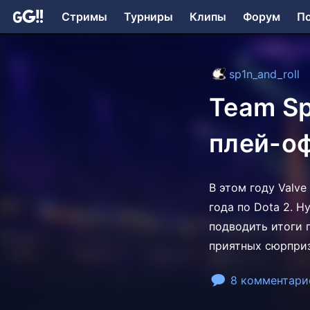
Стримы
Турниры
Клипы
Форум
П
sp1n_and_roll
Team Sp
плей-оф
В этом году Valv
года по Dota 2. Н
подводить итоги 
приятных сюрприз
8 комментари