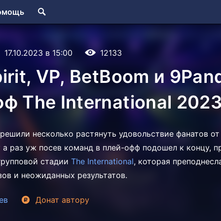
омощь
17.10.2023 в 15:00
12133
irit, VP, BetBoom и 9Pan
ф The International 202
e решили несколько растянуть удовольствие фанатов от
у а раз уж посев команд в плей-офф подошел к концу, 
групповой стадии
The International
, которая преподнесл
ов и неожиданных результатов.
ев
Донат
автору