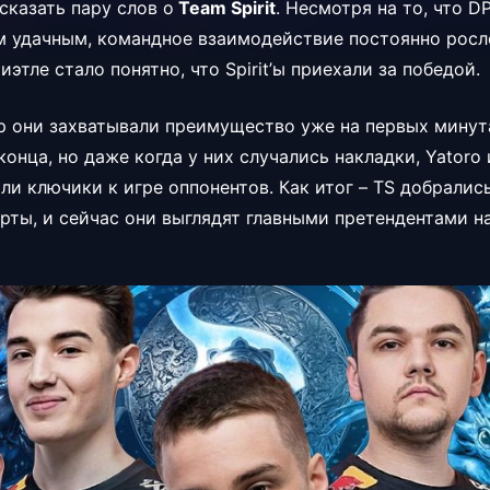
сказать пару слов о
Team Spirit
. Несмотря на то, что D
 удачным, командное взаимодействие постоянно росло
иэтле стало понятно, что Spirit’ы приехали за победой.
р они захватывали преимущество уже на первых минута
конца, но даже когда у них случались накладки, Yatoro
и ключики к игре оппонентов. Как итог – TS добрались
рты, и сейчас они выглядят главными претендентами на