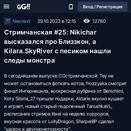
Вход / Регистрация
Neonavt
29.10.2023 в 12:15
12780
Стримчанская #25: Nikichar
высказался про Близзкон, а
Kilara.SkyRiver с песиком нашли
следы монстра
​В сегодняшнем выпуске СОстримчанской: Tey не
может остановиться фоткать котов, frozzyaka смотрит
финал Интернешнла, воскресная рубрика от Benichimi,
Коту Sibiria_27 пришли подарки, Aldarie вкусно кушает
и играет, новый старый подопечный TanushkaVL,
расписание стримов Kwei на неделю хорроров,
вкусная красота от LollyDragon, SharpeiBP сделал
"шажок к двухмониторности".