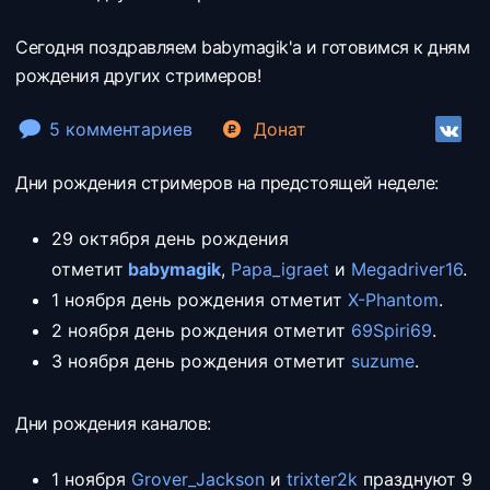
Сегодня поздравляем babymagik'а и готовимся к дням
рождения других стримеров!
5 комментариев
Донат
Дни рождения стримеров на предстоящей неделе:
29 октября день рождения
отметит
babymagik
,
Papa_igraet
и
Megadriver16
.
1 ноября день рождения отметит
X-Phantom
.
2 ноября день рождения отметит
69Spiri69
.
3 ноября день рождения отметит
suzume
.
Дни рождения каналов:
1 ноября
Grover_Jackson
и
trixter2k
празднуют 9