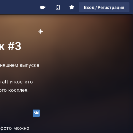
Вход / Регистрация
к #3
одняшнем выпуске
raft и кое-кто
го косплея.
е фото можно