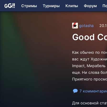
Стримы
Турниры
Клипы
Форум
П
gotasha
20.1
Good Co
Как обычно по по
вас ждут Художниц
Impact, Мирабель 
еще. Ни слова бо
Приятного просмо
7 комментари
Для основной ста