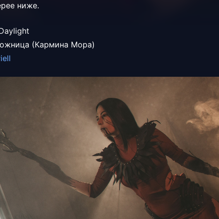
ерее ниже.
Daylight
дожница (Кармина Мора)
iell