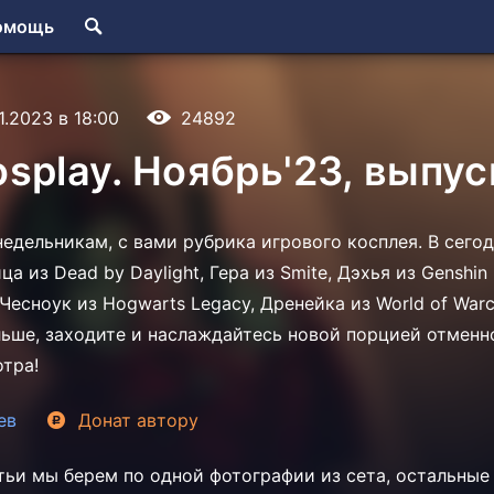
омощь
1.2023 в 18:00
24892
splay. Ноябрь'23, выпус
недельникам, с вами рубрика игрового косплея. В сег
а из Dead by Daylight, Гера из Smite, Дэхья из Genshin
Чесноук из Hogwarts Legacy, Дренейка из World of Warc
льше, заходите и наслаждайтесь новой порцией отменно
тра!
ев
Донат
автору
тьи мы берем по одной фотографии из сета, остальны