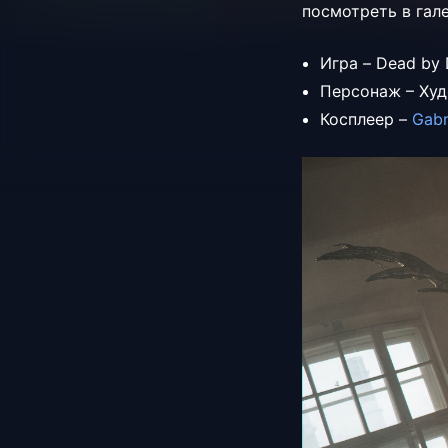
посмотреть в гал
Игра – Dead by 
Персонаж – Ху
Косплеер –
Gabr