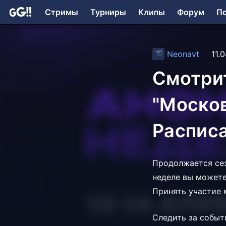
Стримы
Турниры
Клипы
Форум
П
Neonavt
11.
Смотрит
"Москов
Расписа
Продолжается сез
неделе вы можете 
Принять участие 
Следить за собы