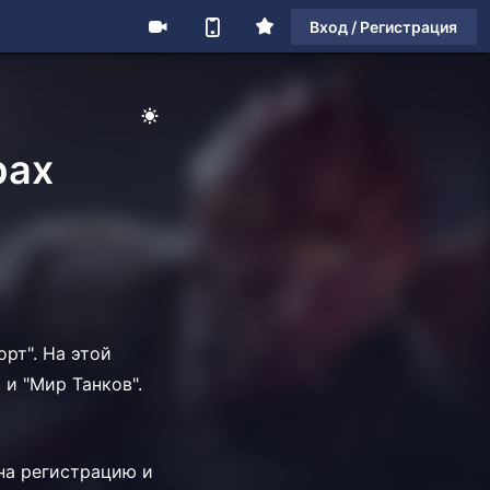
Вход / Регистрация
рах
рт". На этой
 и "Мир Танков".
на регистрацию и