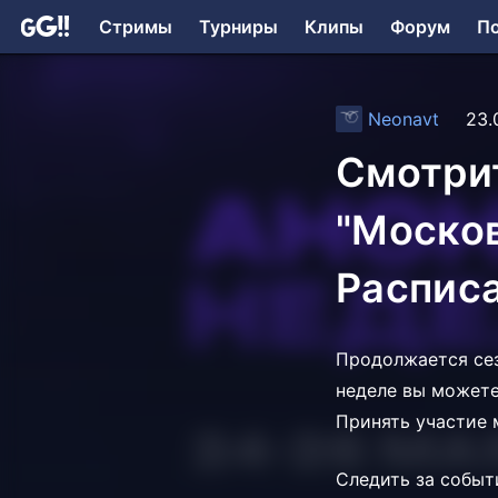
Стримы
Турниры
Клипы
Форум
П
Neonavt
23.
Смотрит
"Москов
Расписа
Продолжается сез
неделе вы можете 
Принять участие 
Следить за собы