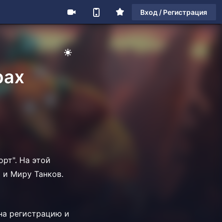
Вход / Регистрация
рах
рт". На этой
2 и Миру Танков.
на регистрацию и