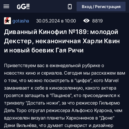
Вход / Регистрация
gotasha
30.05.2024 в 10:00
8819
Диванный Кинофил №189: молодой
Декстер, неканоничная Харли Квин
и новый боевик Гая Ричи
Приветствуем вас в еженедельной рубрике о
новостях кино и сериалов. Сегодня мы расскажем вам
о том, что можно посмотреть в "цифре", кого Marvel
заманивает к себе в киновселенную, какого актера
грозятся затащить в "Пацанов", кто присоединился к
триквелу "Достать ножи", за что режиссер Гильермо
Дель Торо отругал режиссера Альфонсо Куарона, чем
вдохновлен визуал планеты Харконненов в "Дюне"
Дени Вильнёва, что думает сценарист и дизайнер