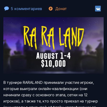
5 комментариев
Донат
В турнире RARALAND принимали участие игроки,
которые выиграли онлайн-квалификации (они
начинали сразу с основного этапа, сетки на 12
игроков), а также те, кто просто приехал на турнир