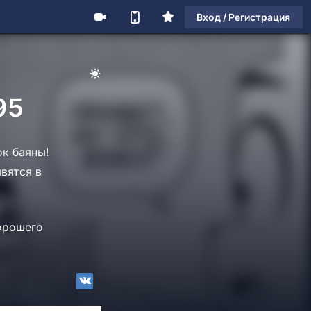
Вход / Регистрация
95
к баяны!
вятся в
Хорошего