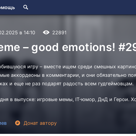
омощь
02.2025 в 14:10
22891
me – good emotions! #2
бившуюся игру – вместе ищем среди смешных картино
ые аккордеоны в комментарии, и они обязательно поя
ах и еще не раз подарят радость всем гудгеймовцам.
дня в выпуске: игровые мемы, IT-юмор, ДнД и Герои. 
иев
Донат
автору