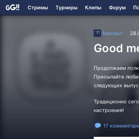
Стримы
Турниры
Клипы
Форум
П
Neonavt
28.
Good me
Продолжаем полю
Присылайте любим
следующих выпуск
Традиционно сего
настроения!
17 комментар