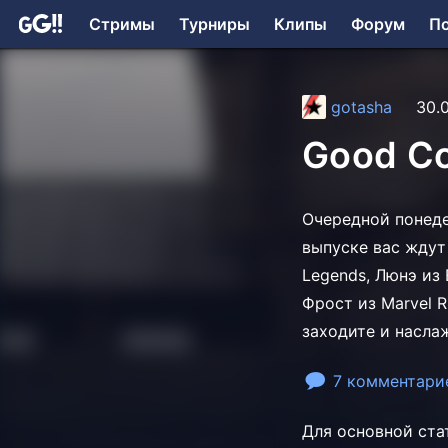
Стримы
Турниры
Клипы
Форум
П
gotasha
30.
Good Co
Очередной понеде
выпуске вас ждут
Legends, Люнэ из 
Фрост из Marvel R
заходите и насла
7 комментари
Для основной ста