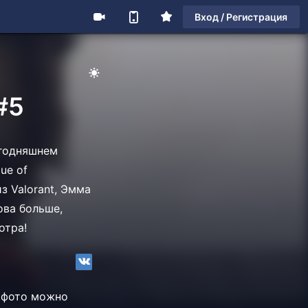
Вход / Регистрация
#5
егодняшнем
ue of
з Valorant, Эмма
лова больше,
отра!
е фото можно