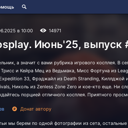
омощь
06.2025 в 10:00
14971
splay. Июнь'25, выпуск 
льник, а значит с вами рубрика игрового косплея. В с
 Трисс и Кейра Мец из Ведьмака, Мисс Фортуна из Leag
Expedition 33, Фрэджайл из Death Stranding, Киллджой и
ivals, Николь из Zenless Zone Zero и кое-кто еще. Ни с
ждайтесь порцией отличного косплея. Приятного просм
ев
Донат
автору
тьи мы берем по одной фотографии из сета, остальны