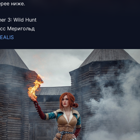
ерее ниже.
er 3: Wild Hunt
исс Меригольд
EALIS