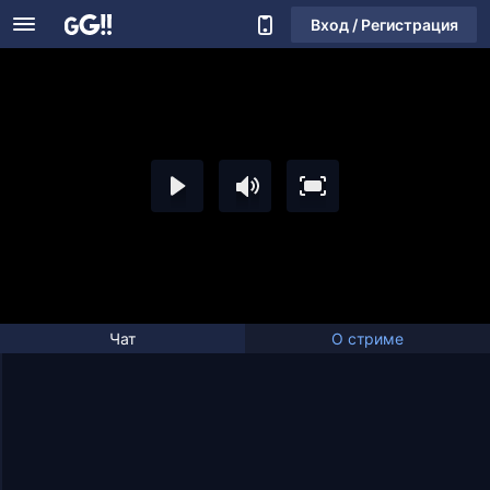
Вход / Регистрация
Чат
О стриме