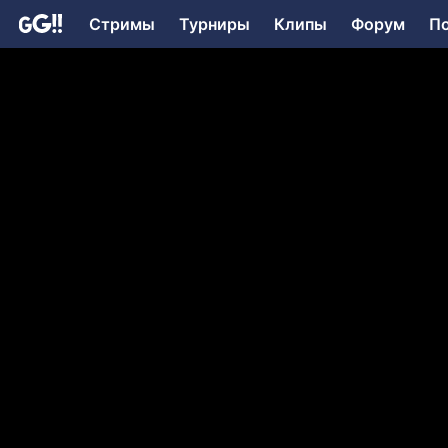
Стримы
Турниры
Клипы
Форум
П