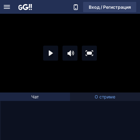
Вход / Регистрация
Чат
О стриме