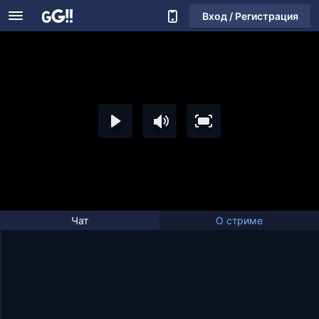
Вход / Регистрация
Чат
О стриме